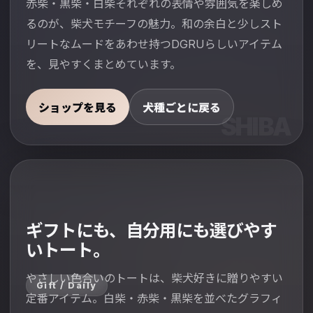
赤柴・黒柴・白柴それぞれの表情や雰囲気を楽しめ
写真を見ながら自然に選べる構成に整えました。
るのが、柴犬モチーフの魅力。和の余白と少しスト
リートなムードをあわせ持つDGRUらしいアイテム
を、見やすくまとめています。
ショップを見る
犬種ごとに戻る
ギフトにも、自分用にも選びやす
いトート。
やさしい色合いのトートは、柴犬好きに贈りやすい
Gift / Daily
定番アイテム。白柴・赤柴・黒柴を並べたグラフィ