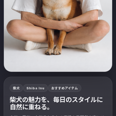
自分の愛犬から、
選ぶ。
Shiba Inu
柴犬
おすすめアイテム
柴犬の魅力を、毎日のスタイルに
柴犬らしい凛とした表情や、日常になじむ空気感ま
自然に重ねる。
で含めて選べるページです。服・バッグ・小物を、