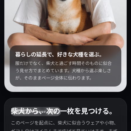
暮らしの延長で、好きな犬種を選ぶ。
服だけでなく、柴犬と過ごす時間そのものに似合
う見せ方でまとめています。犬種から選ぶ楽しさ
が、そのままページ全体に伝わります。
柴犬から、次の一枚を見つける。
Pick for your dog
このページを起点に、柴犬に似合うウェアや小物、