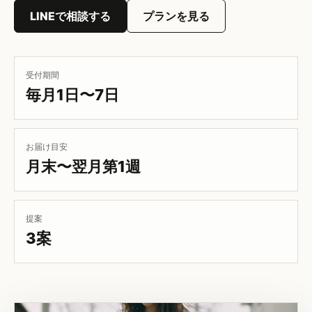
LINEで相談する
プランを見る
受付期間
毎月1日〜7日
お届け目安
月末〜翌月第1週
提案
3案